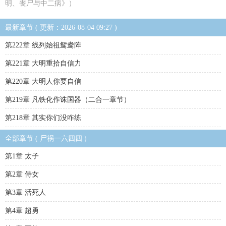
明、丧尸与中二病》）
最新章节 ( 更新：2026-08-04 09:27 )
第222章 线列始祖鸳鸯阵
第221章 大明重拾自信力
第220章 大明人你要自信
第219章 凡铁化作诛国器（二合一章节）
第218章 其实你们没咋练
全部章节 ( 尸祸一六四四 )
第1章 太子
第2章 侍女
第3章 活死人
第4章 超勇