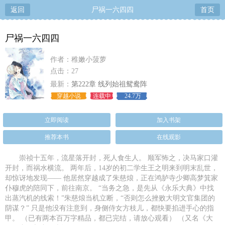
返回
尸祸一六四四
首页
尸祸一六四四
作者：稚嫩小菠萝
点击：27
最新：
第222章 线列始祖鸳鸯阵
穿越小说
连载中
24.7万
立即阅读
加入书架
推荐本书
在线观影
崇祯十五年，流星落开封，死人食生人。 顺军怖之，决马家口灌
开封，而祸水横流。 两年后，14岁的初二学生王之明来到明末乱世，
却惊讶地发现—— 他居然穿越成了朱慈烺，正在鸿胪寺少卿高梦箕家
仆穆虎的陪同下，前往南京。 “当务之急，是先从《永乐大典》中找
出蒸汽机的线索！”朱慈烺当机立断，“否则怎么挫败大明文官集团的
阴谋？” 只是他没有注意到，身侧侍女方枝儿，都快要掐进手心的指
甲。 （已有两本百万字精品，都已完结，请放心观看） （又名《大