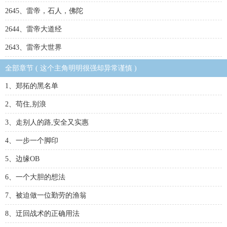
2645、雷帝，石人，佛陀
2644、雷帝大道经
2643、雷帝大世界
全部章节 ( 这个主角明明很强却异常谨慎 )
1、郑拓的黑名单
2、苟住,别浪
3、走别人的路,安全又实惠
4、一步一个脚印
5、边缘OB
6、一个大胆的想法
7、被迫做一位勤劳的渔翁
8、迂回战术的正确用法