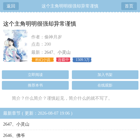
返回
这个主角明明很强却异常谨慎
首页
这个主角明明很强却异常谨慎
作者：偷神月岁
点击：200
最新：
2647、小灵山
科幻小说
连载中
1509.5万
立即阅读
加入书架
推荐本书
在线观影
简介？什么简介？谨慎起见，简介什么的就不写了。
最新章节 ( 更新：2026-08-07 19:06 )
2647、小灵山
2646、佛爷