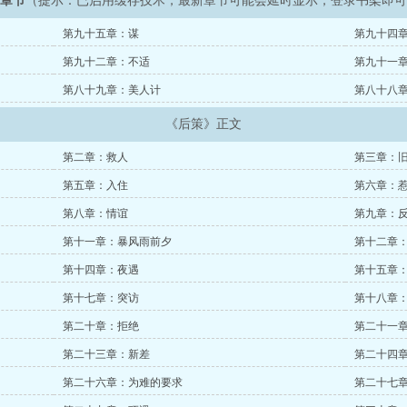
新章节
（提示：已启用缓存技术，最新章节可能会延时显示，登录书架即
第九十五章：谋
第九十四
第九十二章：不适
第九十一
第八十九章：美人计
第八十八
《后策》正文
第二章：救人
第三章：
第五章：入住
第六章：
第八章：情谊
第九章：
第十一章：暴风雨前夕
第十二章
第十四章：夜遇
第十五章
第十七章：突访
第十八章
第二十章：拒绝
第二十一
第二十三章：新差
第二十四
第二十六章：为难的要求
第二十七