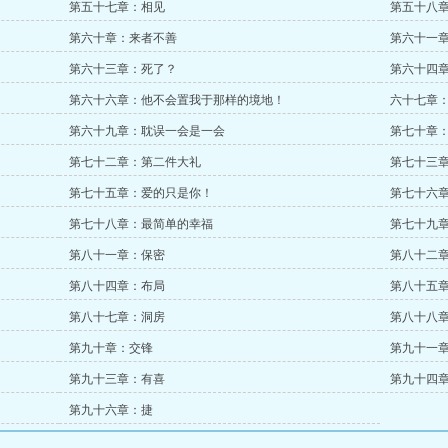
第五十七章：相见
第五十八
第六十章：来者不善
第六十一
第六十三章：死了？
第六十四
第六十六章：他不会置我于那样的境地！
六十七章
第六十九章：耽误一会是一会
第七十章
第七十二章：第二件大礼
第七十三
第七十五章：爱的只是你！
第七十六
第七十八章：最简单的幸福
第七十九
第八十一章：保密
第八十二
第八十四章：布局
第八十五
第八十七章：洞房
第八十八
第九十章：交锋
第九十一
第九十三章：有喜
第九十四
第九十六章：捷