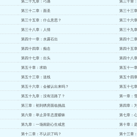
第二十九章：巧遇
第三十章
第三十二章：面圣
第三十三
第三十五章：什么意思？
第三十六
第三十八章：人情
第三十九
第四十一章：水露石出
第四十二
第四十四章：痴念
第四十五
第四十七章：出头
第四十八
第五十章：求助
第五十一
第五十三章：送线
第五十四
第五十六章：会被认出来吗？
第五十七
第五十九章：没有活路了？
第一章：
第三章：初到绣房面临挑战
第四章：
第六章：举止异常态度暧昧
第七章：
第九章：一场闹剧心生戒意
第十章：
第十二章：不认识了吗？
第十三章