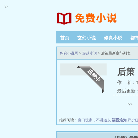
"/>
首页
玄幻小说
修真小说
都
阅读记录
狗狗小说网
>
穿越小说
> 后策最新章节列表
后策
作 者：
最后更新：20
"/>
推荐阅读：
魔门玩家，不讲道义
福晋难为
邪少