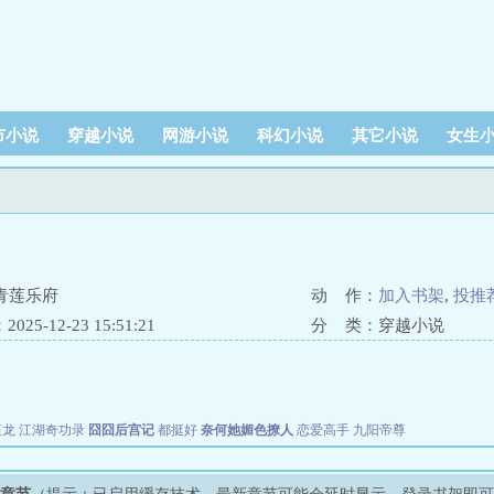
市小说
穿越小说
网游小说
科幻小说
其它小说
女生
青莲乐府
动 作：
加入书架
,
投推
25-12-23 15:51:21
分 类：穿越小说
狂龙
江湖奇功录
囧囧后宫记
都挺好
奈何她媚色撩人
恋爱高手
九阳帝尊