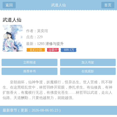
返回
武道人仙
首页
武道人仙
作者：莫奕琯
点击：229
最新：
1293 潜修与提升
玄幻小说
连载中
699.1万
立即阅读
加入书架
推荐本书
在线观影
皇朝崩坏，仙神争渡，妖魔横行，怪异丛生。世人苦难，民不聊
生。在这黑暗乱世中，林哲羽睁开双眼，挣扎求生。有仙修真，有神
扩散香火，有魔横行无忌，有佛度化苍生……林哲羽以武道，走出人
仙路。天道酬勤，只要他越努力，就能越强。
最新章节 ( 更新：2026-08-06 05:23 )