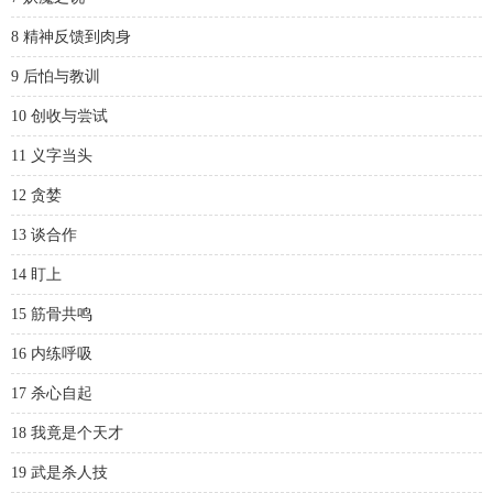
8 精神反馈到肉身
9 后怕与教训
10 创收与尝试
11 义字当头
12 贪婪
13 谈合作
14 盯上
15 筋骨共鸣
16 内练呼吸
17 杀心自起
18 我竟是个天才
19 武是杀人技