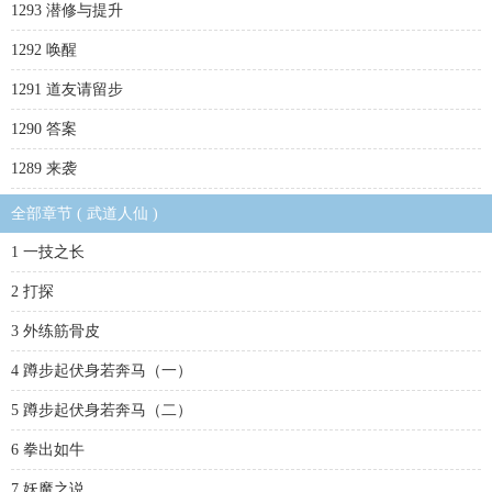
1293 潜修与提升
1292 唤醒
1291 道友请留步
1290 答案
1289 来袭
全部章节 ( 武道人仙 )
1 一技之长
2 打探
3 外练筋骨皮
4 蹲步起伏身若奔马（一）
5 蹲步起伏身若奔马（二）
6 拳出如牛
7 妖魔之说